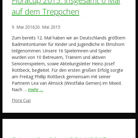
Floracup 2015: insgesamt 6 Mal
auf dem Treppchen
9. Mai 2016
20. Mai 2015
Zum bereits 12. Mal haben wir an Deutschlands größtem
Badmintonturnier für Kinder und Jugendliche in Elmshorn
teilgenommen. Unsere 16 Spielerinnen und Spieler
wurden von 10 Betreuern, Trainern und aktiven
Seniorenspielern, sowie Abteilungsleiter Heinz-Josef
Rottbeck, begleitet. Für den ersten großen Erfolg sorgte
am Freitag Phillip Rottbeck gemeinsam mit seiner
Partnerin Lea van Almsick (Westfalia Gemen) im Mixed.
Nach …
mehr …
Schlagwörter
Flora Cup