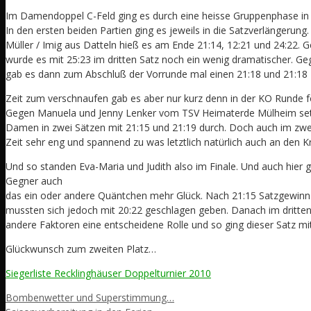
Im Damendoppel C-Feld ging es durch eine heisse Gruppenphase in
In den ersten beiden Partien ging es jeweils in die Satzverlängerun
Müller / Imig aus Datteln hieß es am Ende 21:14, 12:21 und 24:22.
wurde es mit 25:23 im dritten Satz noch ein wenig dramatischer. G
gab es dann zum Abschluß der Vorrunde mal einen 21:18 und 21:18 
Zeit zum verschnaufen gab es aber nur kurz denn in der KO Runde f
Gegen Manuela und Jenny Lenker vom TSV Heimaterde Mülheim setz
Damen in zwei Sätzen mit 21:15 und 21:19 durch. Doch auch im zwe
Zeit sehr eng und spannend zu was letztlich natürlich auch an den Kr
Und so standen Eva-Maria und Judith also im Finale. Und auch hier g
Gegner auch
das ein oder andere Quäntchen mehr Glück. Nach 21:15 Satzgewinn 
mussten sich jedoch mit 20:22 geschlagen geben. Danach im dritten
andere Faktoren eine entscheidene Rolle und so ging dieser Satz mi
Glückwunsch zum zweiten Platz…
Siegerliste Recklinghäuser Doppelturnier 2010
Bombenwetter und Superstimmung…