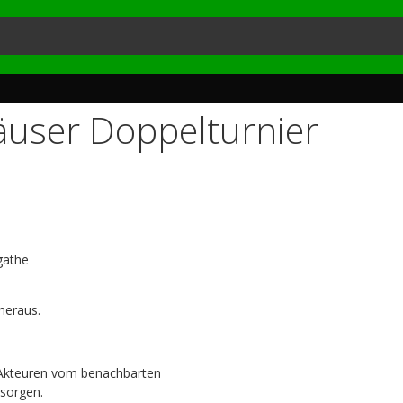
häuser Doppelturnier
gathe
heraus.
 Akteuren vom benachbarten
 sorgen.