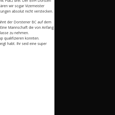
mit Platz drei. Der BVH Dorsten
ären wir sogar Vizemeister
tungen absolut nicht verstecken.
wähnt der Dorstener BC auf dem
. Eine Mannschaft die von Anfang
kklasse zu nehmen.
p qualifizieren konnten.
igt habt. Ihr seid eine super