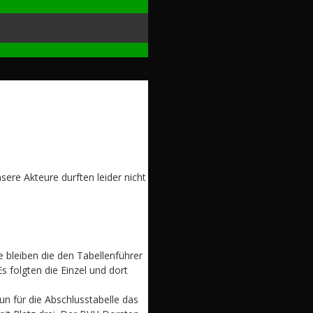
re Akteure durften leider nicht
e bleiben die den Tabellenführer
 folgten die Einzel und dort
n für die Abschlusstabelle das