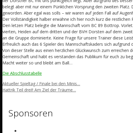
der Dorstner BC mit uns punktgleich liegt. Aber aufgrund des besse
belegt aber mit nur einem Pünktchen Vorsprung den zweiten Platz. 
geworden. Aber egal was solls – wir waren auf jeden Fall auf Augen
Der Vollständigkeit halber erwähne ich hier noch kurz die restlichen 
Den letzen Platz belegte die Mannschaft vom BC 89 Bottrop. Vorle
vierten, Heiden auf dem dritten und der BVH Dorsten auf dem zweit
an die Gruppe dominierte. Keine Frage für unsere Trainer diese Leis
Erfreulich auch das 6 Spieler des Mannschaftskaders sich aufgrund d
Von dieser Stelle aus einen herzlichen Glückwunsch zum erreichen des 
Gemeinschaft und habt es verstanden das Publikum für euch zu bege
Macht weiter so und bleibt am Ball…
Die Abschlusstabelle
Aktueller Spieltag / Finale bei den Minis…
Hattrik Teil drei!! Am Ziel der Träume…
Sponsoren