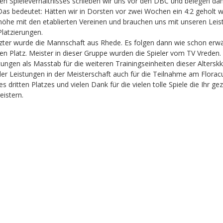
ren Spieleverhältnisses schieben wir uns vor den DBC und belegen da
Das bedeutet: Hätten wir in Dorsten vor zwei Wochen ein 4:2 geholt w
höhe mit den etablierten Vereinen und brauchen uns mit unseren Leis
Platzierungen.
tzter wurde die Mannschaft aus Rhede. Es folgen dann wie schon er
en Platz. Meister in dieser Gruppe wurden die Spieler vom TV Vreden
tungen als Masstab für die weiteren Trainingseinheiten dieser Alters
er Leistungen in der Meisterschaft auch für die Teilnahme am Floracu
dritten Platzes und vielen Dank für die vielen tolle Spiele die Ihr geze
istern.