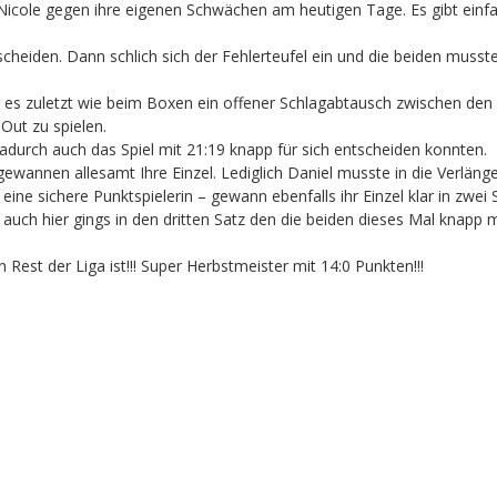
 Nicole gegen ihre eigenen Schwächen am heutigen Tage. Es gibt ein
cheiden. Dann schlich sich der Fehlerteufel ein und die beiden musst
ar es zuletzt wie beim Boxen ein offener Schlagabtausch zwischen d
Out zu spielen.
durch auch das Spiel mit 21:19 knapp für sich entscheiden konnten.
annen allesamt Ihre Einzel. Lediglich Daniel musste in die Verlänger
 eine sichere Punktspielerin – gewann ebenfalls ihr Einzel klar in zwei
uch hier gings in den dritten Satz den die beiden dieses Mal knapp mi
est der Liga ist!!! Super Herbstmeister mit 14:0 Punkten!!!