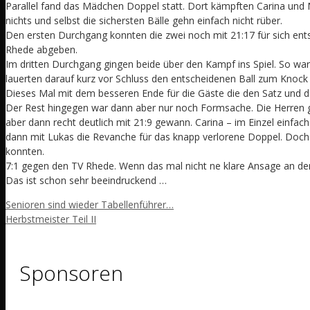
Parallel fand das Mädchen Doppel statt. Dort kämpften Carina und
nichts und selbst die sichersten Bälle gehn einfach nicht rüber.
Den ersten Durchgang konnten die zwei noch mit 21:17 für sich ents
Rhede abgeben.
Im dritten Durchgang gingen beide über den Kampf ins Spiel. So w
lauerten darauf kurz vor Schluss den entscheidenen Ball zum Knock 
Dieses Mal mit dem besseren Ende für die Gäste die den Satz und da
Der Rest hingegen war dann aber nur noch Formsache. Die Herren gew
aber dann recht deutlich mit 21:9 gewann. Carina – im Einzel einfach
dann mit Lukas die Revanche für das knapp verlorene Doppel. Doch a
konnten.
7:1 gegen den TV Rhede. Wenn das mal nicht ne klare Ansage an den R
Das ist schon sehr beeindruckend …
Senioren sind wieder Tabellenführer…
Herbstmeister Teil II
Sponsoren