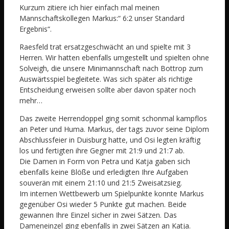
Kurzum zitiere ich hier einfach mal meinen
Mannschaftskollegen Markus:“ 6:2 unser Standard
Ergebnis“.
Raesfeld trat ersatzgeschwächt an und spielte mit 3
Herren. Wir hatten ebenfalls umgestellt und spielten ohne
Solveigh, die unsere Minimannschaft nach Bottrop zum
Auswärtsspiel begleitete. Was sich später als richtige
Entscheidung erweisen sollte aber davon später noch
mehr…
Das zweite Herrendoppel ging somit schonmal kampflos
an Peter und Huma. Markus, der tags zuvor seine Diplom
Abschlussfeier in Duisburg hatte, und Osi legten kräftig
los und fertigten ihre Gegner mit 21:9 und 21:7 ab.
Die Damen in Form von Petra und Katja gaben sich
ebenfalls keine Blöße und erledigten Ihre Aufgaben
souverän mit einem 21:10 und 21:5 Zweisatzsieg.
Im internen Wettbewerb um Spielpunkte konnte Markus
gegenüber Osi wieder 5 Punkte gut machen. Beide
gewannen Ihre Einzel sicher in zwei Sätzen. Das
Dameneinzel ging ebenfalls in zwei Sätzen an Katja.