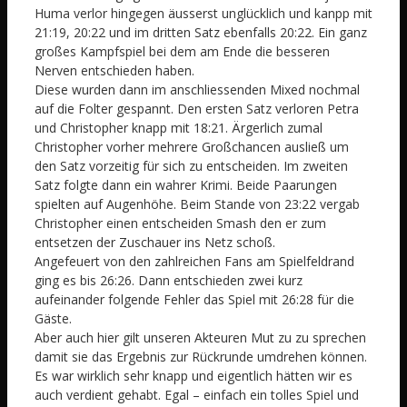
Huma verlor hingegen äusserst unglücklich und kanpp mit
21:19, 20:22 und im dritten Satz ebenfalls 20:22. Ein ganz
großes Kampfspiel bei dem am Ende die besseren
Nerven entschieden haben.
Diese wurden dann im anschliessenden Mixed nochmal
auf die Folter gespannt. Den ersten Satz verloren Petra
und Christopher knapp mit 18:21. Ärgerlich zumal
Christopher vorher mehrere Großchancen ausließ um
den Satz vorzeitig für sich zu entscheiden. Im zweiten
Satz folgte dann ein wahrer Krimi. Beide Paarungen
spielten auf Augenhöhe. Beim Stande von 23:22 vergab
Christopher einen entscheiden Smash den er zum
entsetzen der Zuschauer ins Netz schoß.
Angefeuert von den zahlreichen Fans am Spielfeldrand
ging es bis 26:26. Dann entschieden zwei kurz
aufeinander folgende Fehler das Spiel mit 26:28 für die
Gäste.
Aber auch hier gilt unseren Akteuren Mut zu zu sprechen
damit sie das Ergebnis zur Rückrunde umdrehen können.
Es war wirklich sehr knapp und eigentlich hätten wir es
auch verdient gehabt. Egal – einfach ein tolles Spiel und