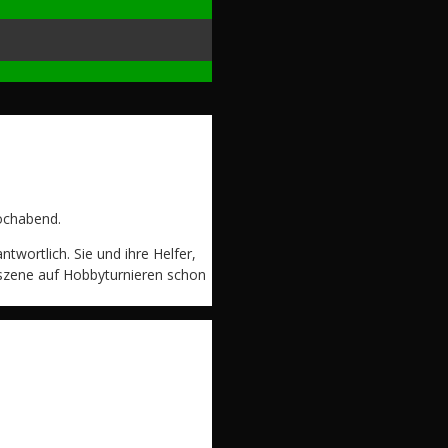
ochabend.
wortlich. Sie und ihre Helfer,
onszene auf Hobbyturnieren schon