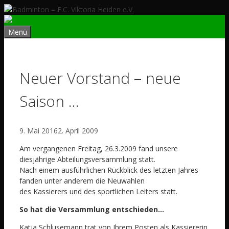
Zum
Inhalt
springen
Menü
Neuer Vorstand – neue
Saison …
9. Mai 2016
2. April 2009
Am vergangenen Freitag, 26.3.2009 fand unsere
diesjährige Abteilungsversammlung statt.
Nach einem ausführlichen Rückblick des letzten Jahres
fanden unter anderem die Neuwahlen
des Kassierers und des sportlichen Leiters statt.
So hat die Versammlung entschieden…
Katja Schlusemann trat von Ihrem Posten als Kassiererin