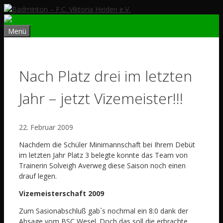
Zum
Inhalt
springen
Menü
Nach Platz drei im letzten
Jahr – jetzt Vizemeister!!!
22. Februar 2009
Nachdem die Schüler Minimannschaft bei Ihrem Debüt
im letzten Jahr Platz 3 belegte konnte das Team von
Trainerin Solveigh Averweg diese Saison noch einen
drauf legen.
Vizemeisterschaft 2009
Zum Sasionabschluß gab`s nochmal ein 8:0 dank der
Absage vom BSC Wesel. Doch das soll die erbrachte