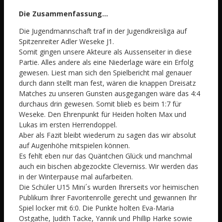
Die Zusammenfassung…
Die Jugendmannschaft traf in der Jugendkreisliga auf
Spitzenreiter Adler Weseke J1.
Somit gingen unsere Akteure als Aussenseiter in diese
Partie. Alles andere als eine Niederlage wäre ein Erfolg
gewesen. Liest man sich den Spielbericht mal genauer
durch dann stellt man fest, wären die knappen Dreisatz
Matches zu unseren Gunsten ausgegangen wäre das 4:4
durchaus drin gewesen. Somit blieb es beim 1:7 für
Weseke. Den Ehrenpunkt für Heiden holten Max und
Lukas im ersten Herrendoppel.
Aber als Fazit bleibt wiederum zu sagen das wir absolut
auf Augenhöhe mitspielen können.
Es fehlt eben nur das Quäntchen Glück und manchmal
auch ein bischen abgezockte Cleverniss. Wir werden das
in der Winterpause mal aufarbeiten.
Die Schüler U15 Mini´s wurden Ihrerseits vor heimischen
Publikum Ihrer Favoritenrolle gerecht und gewannen Ihr
Spiel locker mit 6:0. Die Punkte holten Eva-Maria
Ostgathe, Judith Tacke, Yannik und Phillip Harke sowie