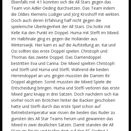
Ebenfalls mit 4:1 konnten sich die All Stars gegen das
Team von Adler Oeding durchsetzen. Das Team indem
die Oldies Klemens Lüdiger und Jörg Kroshoff mit wirkten.
Doch auch deren Erfahrung half nicht gegen die
spielerische Überlegenheit der All Stars. Osi holte mit
Kelle Kai den Punkt im Doppel. Huma mit Steffi im Mixed.
Im Halbfinale ging es gegen die Holländer aus
Winterswijk. Hier kam es auf die Aufstellung an. Kai und
Osi sollten das erste Doppel spielen. Christoph und
Thomas das zweite Doppel. Das Damendoppel
bestritten Eva und Carina. Die Mixed spielten Christoph
und Steffi und Huma und Steffi. Während die beiden
Herrendoppel an uns gingen mussten die Damen Ihr
Doppel abgeben. Somit mussten die Mixed Spiele die
Entscheidung bringen. Huma und Steffi verloren das erste
Mixed ganz knapp in drei Sätzen. Doch nachdem sich Kai
vorher noch ein Brötchen hinter die Backen geschoben
hatte und Steffi durch das erste Spiel schon auf
Betriebstemperatur war rissen die beiden das Ruder zu
gunsten des All Star Teams herum und gewannen das
Mixed in zwei deutlichen Sätzen. Damit standen die All
Stars im Finale und trafen dort auf den FC Oeding 1.