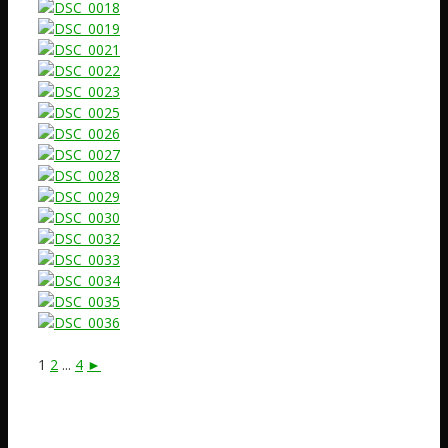
1
2
...
4
►