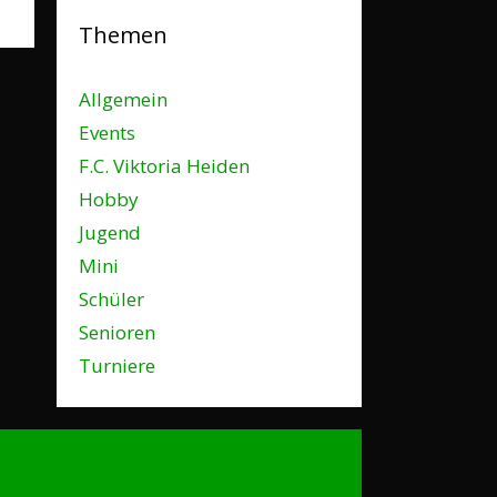
Themen
Allgemein
Events
F.C. Viktoria Heiden
Hobby
Jugend
Mini
Schüler
Senioren
Turniere