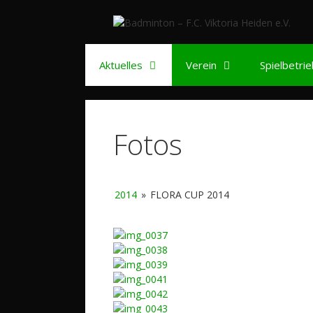
Zum
Inhalt
springen
Aktuelles
Verein
Spielbetri
Fotos
2014
»
FLORA CUP 2014