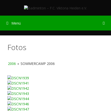
Zum
Inhalt
springen
Menü
Fotos
2006
»
SOMMERCAMP 2006