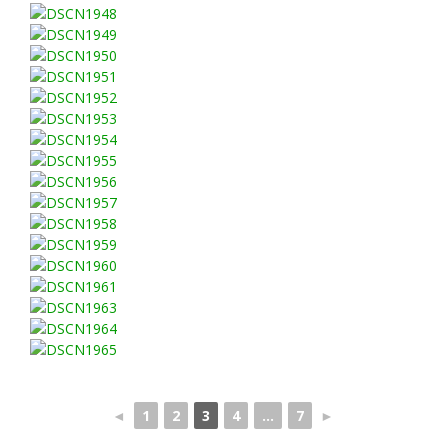
◄
1
2
3
4
...
7
►