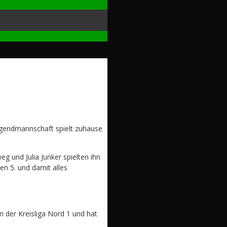
gendmannschaft spielt zuhause
g und Julia Junker spielten ihn
n 5. und damit alles
n der Kreisliga Nord 1 und hat