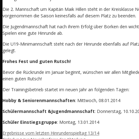
Die 2. Mannschaft um Kapitän Maik Hillen steht in der Kreisklasse 
vorgenommen die Saison keinesfalls auf diesem Platz zu beenden.
Die Jugendmannschaft hat nach ihrem Erfolg über Borken den wichtige
Spielen eine gute Hinrunde ab.
Die U19-Minimannschaft steht nach der Hinrunde ebenfalls auf Platz
gelegt.
Frohes Fest und guten Rutsch!
Bevor die Rückrunde im Januar beginnt, wünschen wir allen Mitglied
einen guten Rutsch!
Der Trainingsbetrieb startet im neuen Jahr an folgenden Tagen:
Hobby & Seniorenmannschaften
: Mittwoch, 08.01.2014
Schülermannschaft &Jugendmannschaft
: Donnerstag, 10.10.2
Schüler Einstiegsgruppe
: Montag, 13.01.2014
Ergebnisse vom letzten Hinrundenspieltag 13/14