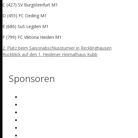
C (427) SV Burgsteinfurt M1
D (455) FC Oeding M1
E (686) SuS Legden M1
F (799) FC Viktoria Heiden M1
2. Platz beim Saisonabschlussturnier in Recklinghausen
Rückblick auf den 1. Heidener Heimathaus Kubb
Sponsoren