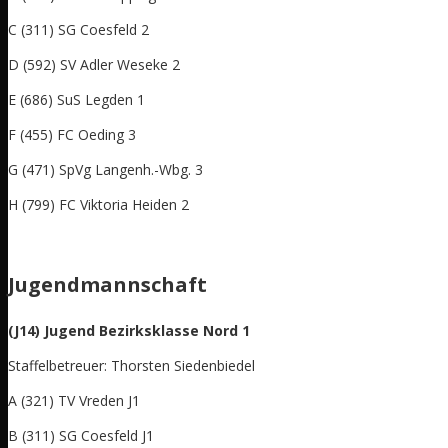
C (311) SG Coesfeld 2
D (592) SV Adler Weseke 2
E (686) SuS Legden 1
F (455) FC Oeding 3
G (471) SpVg Langenh.-Wbg. 3
H (799) FC Viktoria Heiden 2
Jugendmannschaft
(J14) Jugend Bezirksklasse Nord 1
Staffelbetreuer: Thorsten Siedenbiedel
A (321) TV Vreden J1
B (311) SG Coesfeld J1