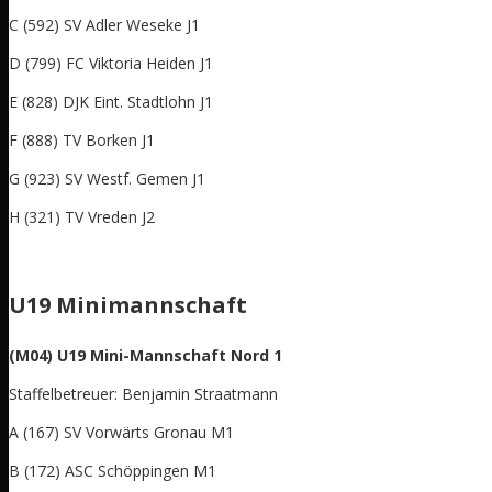
C (592) SV Adler Weseke J1
D (799) FC Viktoria Heiden J1
E (828) DJK Eint. Stadtlohn J1
F (888) TV Borken J1
G (923) SV Westf. Gemen J1
H (321) TV Vreden J2
U19 Minimannschaft
(M04) U19 Mini-Mannschaft Nord 1
Staffelbetreuer: Benjamin Straatmann
A (167) SV Vorwärts Gronau M1
B (172) ASC Schöppingen M1