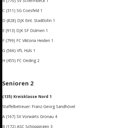
B (770) SV Schermbeck 1
C (311) SG Coesfeld 1
D (828) DJK Eint. Stadtlohn 1
E (913) DJK SF Dülmen 1
F (799) FC Viktoria Heiden 1
G (566) VfL Hüls 1
H (455) FC Oeding 2
Senioren 2
(135) Kreisklasse Nord 1
Staffelbetreuer: Franz-Georg Sandhövel
A (167) SV Vorwärts Gronau 4
B (172) ASC Schöppingen 3