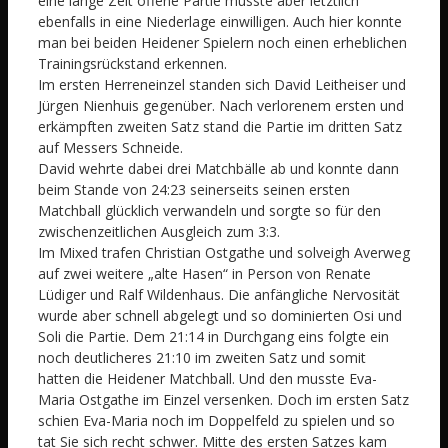
eine lange Zeit offene Partie musste aber letztlich
ebenfalls in eine Niederlage einwilligen. Auch hier konnte
man bei beiden Heidener Spielern noch einen erheblichen
Trainingsrückstand erkennen.
Im ersten Herreneinzel standen sich David Leitheiser und
Jürgen Nienhuis gegenüber. Nach verlorenem ersten und
erkämpften zweiten Satz stand die Partie im dritten Satz
auf Messers Schneide.
David wehrte dabei drei Matchbälle ab und konnte dann
beim Stande von 24:23 seinerseits seinen ersten
Matchball glücklich verwandeln und sorgte so für den
zwischenzeitlichen Ausgleich zum 3:3.
Im Mixed trafen Christian Ostgathe und solveigh Averweg
auf zwei weitere „alte Hasen“ in Person von Renate
Lüdiger und Ralf Wildenhaus. Die anfängliche Nervosität
wurde aber schnell abgelegt und so dominierten Osi und
Soli die Partie. Dem 21:14 in Durchgang eins folgte ein
noch deutlicheres 21:10 im zweiten Satz und somit
hatten die Heidener Matchball. Und den musste Eva-
Maria Ostgathe im Einzel versenken. Doch im ersten Satz
schien Eva-Maria noch im Doppelfeld zu spielen und so
tat Sie sich recht schwer. Mitte des ersten Satzes kam