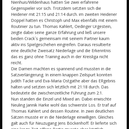
Nienhuis/Wildenhaus hatten Sie zwei erfahrene
Gegenspieler vor sich. Trotzdem setzten sich die
Heidener mit 21:15 und 21:14 durch. im zweiten Heidener
Doppel hatten es Christoph und Max ebenfalls mit einem
Routinier zu tun. Thomas Kahlert, Oedinger Urgestein,
zeigte dabei seine ganze Erfahrung und ließ unsere
beiden Crack`s gemeinsam mit seinem Partner kaum
aktiv ins Spielgeschehen eingreifen. Daraus resultierte
eine deutliche Zweisatz Niederlage und die Erkenntnis
das es ganz ohne Training auch in der Kreisliga nicht
reicht.
Die Damen machten es spannend und mussten in die
Satzverlängerung. In einem knappen Zeilspurt konnten
Judith Tacke und Eva-Maria Ostgathe aber das ERgebnis
halten und setzten sich letztlich mit 21:18 durch. Das
bedeutete die zwischenzeitliche Führung zum 2:1.
Nun standen die Einzel und Mixed an. Dabei erwischte
Neuling Jannik Harke wohl das schwerste Los. Er traf auf
Thomas Kahlert und dessen Routine. In zwei deutlichen
Sätzen musste er in die Niederlage einwilligen. Gleiches
galt auch für Neuzugang Jens Böckenhoff. Er lieferte sich