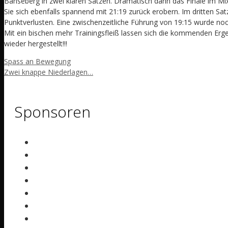
Banseberg in zwei klaren Sätzen. Dramatisch dann das Finale im Mi
Sie sich ebenfalls spannend mit 21:19 zurück erobern. Im dritten S
Punktverlusten. Eine zwischenzeitliche Führung von 19:15 wurde noch
Mit ein bischen mehr Trainingsfleiß lassen sich die kommenden Erge
wieder hergestellt!!!
Spass an Bewegung
Zwei knappe Niederlagen…
Sponsoren