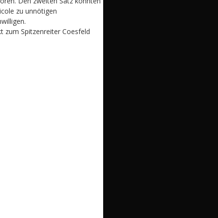
rloren. Den zweiten Satz konnten
icole zu unnötigen
willigen.
t zum Spitzenreiter Coesfeld