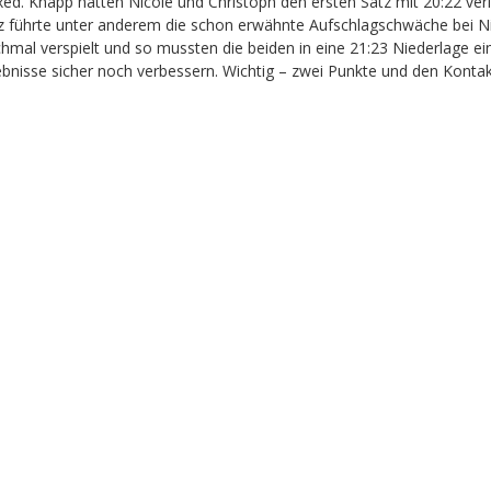
xed. Knapp hatten Nicole und Christoph den ersten Satz mit 20:22 ve
atz führte unter anderem die schon erwähnte Aufschlagschwäche bei N
mal verspielt und so mussten die beiden in eine 21:23 Niederlage ein
bnisse sicher noch verbessern. Wichtig – zwei Punkte und den Kontak