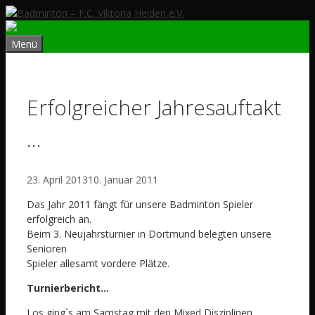
Zum
Inhalt
springen
Menü
Erfolgreicher Jahresauftakt
…
23. April 2013
10. Januar 2011
Das Jahr 2011 fängt für unsere Badminton Spieler
erfolgreich an.
Beim 3. Neujahrsturnier in Dortmund belegten unsere
Senioren
Spieler allesamt vordere Plätze.
Turnierbericht…
Los ging`s am Samstag mit den Mixed Disziplinen.