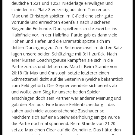
deutliche 15:21 und 12:21 Niederlage einwilligen und
schieden mit Platz 8 vorzeitig aus dem Turnier aus.
Max und Christoph spielten im C-Feld eine sehr gute
Vorrunde und errreichten ebenfalls nach 3 sicheren
Siegen die Endrunde. Dort spielten sich die zwei bis ins
Halbfinale vor. In der Halbfinal Partie gab es dann viele
Höhen und Tiefen und die Dramatik spitzte sich im
dritten Durchgang zu. Zum Seitenwechsel im dritten Satz
lagen unsere beiden Schützlinge mit 3:11 zurück. Nach
einer kurzen Coachingpause kämpften sie sich in die
Partie zurück und dehten das Match. Beim Stande von
20:18 für Max und Christoph setzte letzterer einen
Schmetterball dicht auf die Seitenlinie (welche bekanntlich
zum Feld gehört). Der Gegner wendete sich bereits ab
und wollte zum Sieg für unsere beiden Spieler
einschlagen doch sein Partner war anderer Meinung und
gab den Ball aus. Eine krasse Fehlentscheidung – das
sahen auch viele aussenstehende Zuschauer so.
Nachdem sich auf eine Spielwiederholung einigte wurde
die Partie nochmal spannend. Beim Stande von 21:20
setzte Max einen Clear auf die Grundlinie. Das hätte den