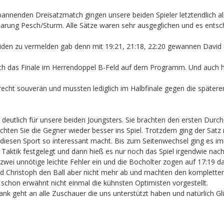
annenden Dreisatzmatch gingen unsere beiden Spieler letztendlich al
arung Pesch/Sturm. Alle Sätze waren sehr ausgeglichen und es entsch
eiden zu vermelden gab denn mit 19:21, 21:18, 22:20 gewannen David u
och das Finale im Herrendoppel B-Feld auf dem Programm. Und auch
 recht souverän und mussten lediglich im Halbfinale gegen die spätere
v deutlich für unsere beiden Joungsters. Sie brachten den ersten Durc
chten Sie die Gegner wieder besser ins Spiel. Trotzdem ging der Satz 
 diesen Sport so interessant macht. Bis zum Seitenwechsel ging es i
Taktik festgelegt und dann hieß es nur noch das Spiel irgendwie nach
zwei unnötige leichte Fehler ein und die Bocholter zogen auf 17:19 
Christoph den Ball aber nicht mehr ab und machten den kompletten 
schon erwähnt nicht einmal die kühnsten Optimisten vorgestellt.
ank geht an alle Zuschauer die uns unterstützt haben und natürlich 