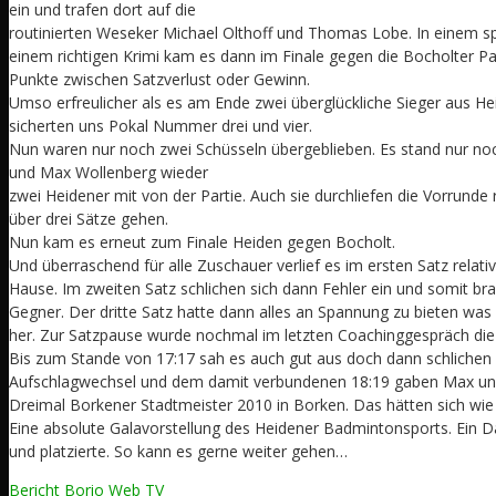
ein und trafen dort auf die
routinierten Weseker Michael Olthoff und Thomas Lobe. In einem sp
einem richtigen Krimi kam es dann im Finale gegen die Bocholter Pa
Punkte zwischen Satzverlust oder Gewinn.
Umso erfreulicher als es am Ende zwei überglückliche Sieger aus H
sicherten uns Pokal Nummer drei und vier.
Nun waren nur noch zwei Schüsseln übergeblieben. Es stand nur n
und Max Wollenberg wieder
zwei Heidener mit von der Partie. Auch sie durchliefen die Vorrunde
über drei Sätze gehen.
Nun kam es erneut zum Finale Heiden gegen Bocholt.
Und überraschend für alle Zuschauer verlief es im ersten Satz relati
Hause. Im zweiten Satz schlichen sich dann Fehler ein und somit bra
Gegner. Der dritte Satz hatte dann alles an Spannung zu bieten was
her. Zur Satzpause wurde nochmal im letzten Coachinggespräch die 
Bis zum Stande von 17:17 sah es auch gut aus doch dann schlichen 
Aufschlagwechsel und dem damit verbundenen 18:19 gaben Max und 
Dreimal Borkener Stadtmeister 2010 in Borken. Das hätten sich wie 
Eine absolute Galavorstellung des Heidener Badmintonsports. Ein D
und platzierte. So kann es gerne weiter gehen…
Bericht Borio Web TV