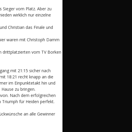
s Sieger vom Platz. Aber zu
ieden wirklich nur einzelne
nd Christian das Finale und
 hier waren mit Christoph Damm
n drittplatzierten vom TV Borken
hgang mit 21:15 sicher nach
mit 18:21 recht knapp an die
mmer im Einpunktetakt hin und
 Hause zu bringen.
davon. Nach dem erfolgreichen
Triumph für Heiden perfekt.
Glückwünsche an alle Gewinner