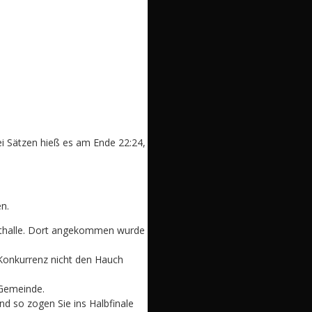
ei Sätzen hieß es am Ende 22:24,
n.
orthalle. Dort angekommen wurde
 Konkurrenz nicht den Hauch
 Gemeinde.
nd so zogen Sie ins Halbfinale