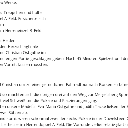
 zu Werke.
`s Treppchen und holte
l A-Feld. Er sicherte sich
urm.
m Herreneinzel B-Feld.
s Heiden.
en Herzschlagfinale
und Christian Ostgathe im
und engen Partie geschlagen geben. Nach 45 Minuten Spielzeit und dr
n Vortritt lassen mussten.
 Christian um zu einer gemütlichen Fahrradtour nach Borken zu fahre
nd so machten sich die übrigen drei auf den Weg zur Mergelsberg Sp
 viel Schweiß um die Pokale und Platzierungen ging.
ten unsere Mädel`s. Eva-Maria Ostgathe und Judith Tacke ließen der
zwei Sätzen ab.
 und somit waren schonmal zwei der sechs Pokale in der Düwelsteen
eitheiser im Herrendoppel A-Feld. Die Vorrunde verlief relativ glatt u