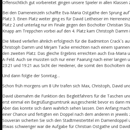
Offensichtlich gut vorbereitet gingen unsere Spieler in allen Klassen
Bei den Dameneinzeln schaffte Eva-Maria Ostgathe den Sprung auf
Platz 3. Einen Platz weiter ging es für David Leitheiser im Herreneinze
Platz 2 und unterlag nur im Finale gegen den Bocholter Christian St
Knapp am Treppchen vorbei auf den 4. Platz kam Christoph Damm i
Die Mixed verliefen ähnlich erfolgreich für die Badminton Crack`s au
Christoph Damm und Mirjam Tacke erreichten nach einem spannend
den zweiten Platz. Das gleiche Ergebnis erreichten auch Eva-Maria 
A-Feld. Auch sie mussten sich nur einer Paarung nach einer langen 
23:21 und 19:21 aus Sicht der Heidener, die somit den Bocholtern de
Und dann folgte der Sonntag…
Schon früh morgens um 8 Uhr trafen sich Max, Christoph, David und
David übernahm die Funktion des Begleitfahrers für die Taschen u
erst einmal ein Begrüßungsumtrunk ausgeschenkt bevor es dann mit
Aber das konnte sich dann wahrlich sehen lassen. Den Anfang mach
einer Chance und fertigten ein Doppel nach dem anderen in jeweils 
Souverän sicherten Sie sich den Stadtmeistertitel im Damendoppel
Etwas schwieriger war die Aufgabe für Christian Ostgathe und David L