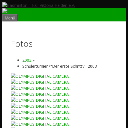
Zum
Inhalt
springen
Menü
Fotos
2003
»
Schülerturnier \"Der erste Schritt\", 2003