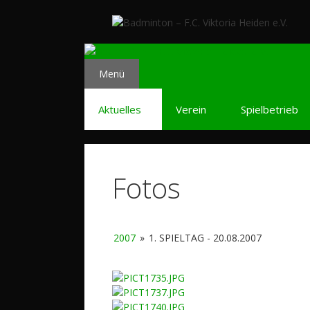
Zum
Inhalt
springen
Menü
Aktuelles
Verein
Spielbetrieb
Fotos
2007
»
1. SPIELTAG - 20.08.2007