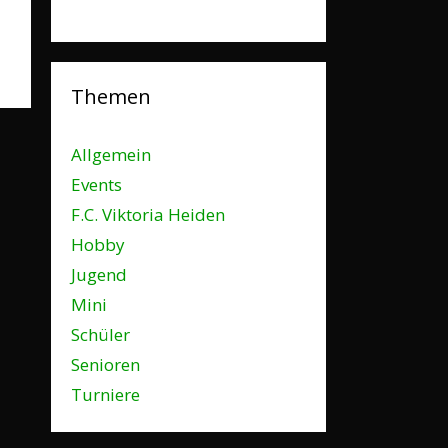
Themen
Allgemein
Events
F.C. Viktoria Heiden
Hobby
Jugend
Mini
Schüler
Senioren
Turniere